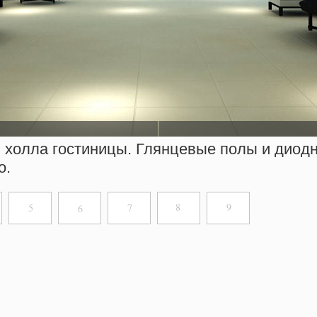
 холла гостиницы. Глянцевые полы и диодн
о.
8
9
5
7
6